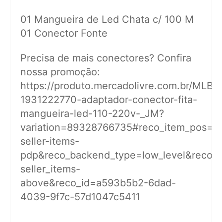
01 Mangueira de Led Chata c/ 100 M
01 Conector Fonte
Precisa de mais conectores? Confira
nossa promoção:
https://produto.mercadolivre.com.br/MLB-
1931222770-adaptador-conector-fita-
mangueira-led-110-220v-_JM?
variation=89328766735#reco_item_pos=1
seller-items-
pdp&reco_backend_type=low_level&reco_cl
seller_items-
above&reco_id=a593b5b2-6dad-
4039-9f7c-57d1047c5411