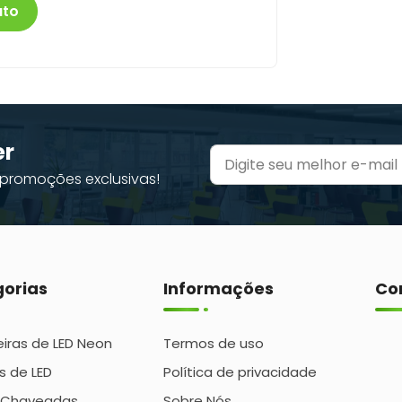
uto
er
promoções exclusivas!
orias
Informações
Co
iras de LED Neon
Termos de uso
s de LED
Política de privacidade
 Chaveadas
Sobre Nós