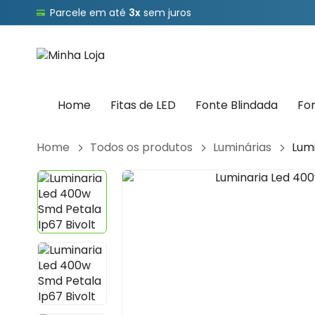
Parcele em até
3x
sem juros
Home
Fitas de LED
Fonte Blindada
Fo
Home
Todos os produtos
Luminárias
Lumi