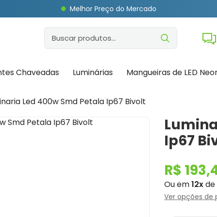
Melhor Preço do Mercado
ntes Chaveadas
Luminárias
Mangueiras de LED Neo
naria Led 400w Smd Petala Ip67 Bivolt
Lumina
Ip67 Bi
R$ 193,
Ou em
12x
de
Ver opções de