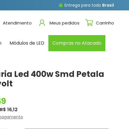
Entrega para todo
Brasil
Atendimento
Meus pedidos
Carrinho
n
Módulos de LED
Compras no Atacado
ria Led 400w Smd Petala
volt
49
R$ 16,12
 pagamento