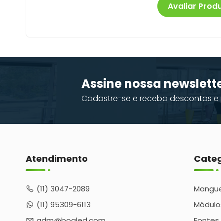
Avaliar Prod
Assine nossa newslett
Cadastre-se e receba descontos e 
Atendimento
Categ
(11) 3047-2089
Mangue
(11) 95309-6113
Módulo
adm@boaled.com
Fontes