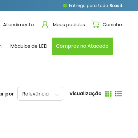
Entrega para todo
Brasil
Atendimento
Meus pedidos
Carrinho
n
Módulos de LED
Compras no Atacado
Visualização
r por