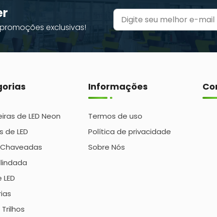
er
promoções exclusivas!
orias
Informações
Co
iras de LED Neon
Termos de uso
s de LED
Política de privacidade
 Chaveadas
Sobre Nós
Blindada
e LED
ias
 Trilhos