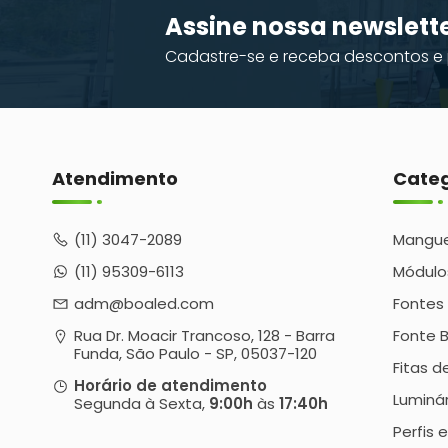
Assine nossa newslett
Cadastre-se e receba descontos e 
Atendimento
Categ
(11) 3047-2089
Mangue
(11) 95309-6113
Módulo
adm@boaled.com
Fontes
Rua Dr. Moacir Trancoso, 128 - Barra 
Fonte 
Funda, São Paulo - SP, 05037-120
Fitas d
Horário de atendimento
Luminár
Segunda à Sexta,
9:00h
às
17:40h
Perfis e