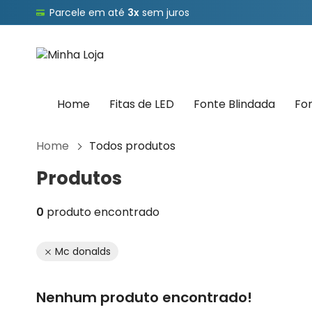
Parcele em até
3x
sem juros
Home
Fitas de LED
Fonte Blindada
Fo
Home
Todos produtos
Produtos
0
produto encontrado
Mc donalds
Nenhum produto encontrado!